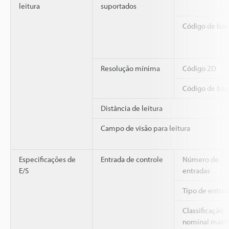
leitura
suportados
Código de bar
Resolução mínima
Código 2D
Código de bar
Distância de leitura
Campo de visão para leitura
Especificações de
Entrada de controle
Número de
E/S
entradas
Tipo de entra
Classificação
nominal máxi