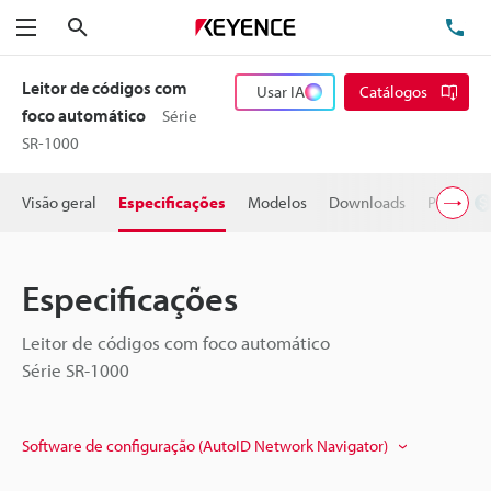
Pesquisa
TE
Menu
Leitor de códigos com
Usar IA
Catálogos
foco automático
Série
SR-1000
Visão geral
Especificações
Modelos
Downloads
Preço
Especificações
Leitor de códigos com foco automático
Série SR-1000
Software de configuração (AutoID Network Navigator)