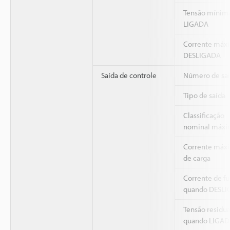
Tensão mínim
LIGADA
Corrente máx
DESLIGADA
Saída de controle
Número de saí
Tipo de saída
Classificação
nominal máxi
Corrente máx
de carga
Corrente de f
quando DESL
Tensão residua
quando LIGA