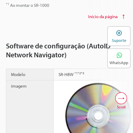
*1
Ao montar o SR-1000
Início da página
A
Suporte
Software de configuração (AutoID
Network Navigator)
WhatsApp
*1
*2
*3
Modelo
SR-H8W
imagem
Scroll