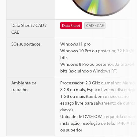
Data Sheet / CAD /
Data Sheet
CAD / CAE
CAE
SOs suportados
Windows11 pro
Windows 10 Pro ou posterior, 32 bits/64
bits
Windows 8 Pro ou posterior, 32 bits/64
bits (excluindo o Windows RT)
Ambiente de
Processador: 2,0 GHz ou melhor, Memóri
trabalho
8 GB ou mais, Espaço livre no disco rígid
1 GB ou mais (também é necessário
espaço livre para salvamento de outros
dados),
Unidade de DVD-ROM: requerida durant
instalação, resolução de tela: 1440 × 10
ou superior