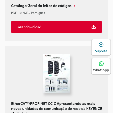
Catálogo Geral do leitor de códigos
PDF
:
10.7MB
/
Português
Fazer download
A
Suporte
WhatsApp
EtherCAT®/PROFINET CC-C Apresentando as mais
novas unidades de comunicação de rede da KEYENCE