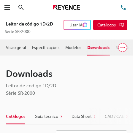
Pesquisa
TE
Menu
Leitor de código 1D/2D
Usar IA
Catálogos
Série SR-2000
Visão geral
Especificações
Modelos
Downloads
Suporte 
Downloads
Leitor de código 1D/2D
Série SR-2000
Catálogos
Guia técnico
Data Sheet
CAD / CAE