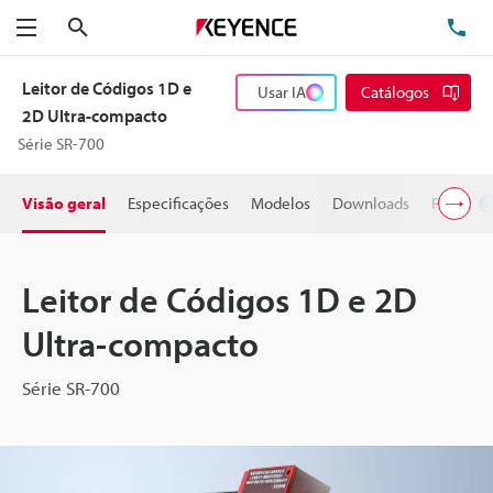
Pesquisa
TE
Menu
Leitor de Códigos 1D e
Usar IA
Catálogos
2D Ultra-compacto
Série SR-700
Visão geral
Especificações
Modelos
Downloads
Preço
Leitor de Códigos 1D e 2D
Ultra-compacto
Série SR-700