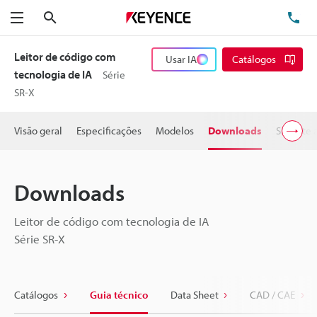
Pesquisa
TE
Menu
Leitor de código com
Usar IA
Catálogos
tecnologia de IA
Série
SR-X
Visão geral
Especificações
Modelos
Downloads
Suporte 
Downloads
Leitor de código com tecnologia de IA
Série SR-X
Catálogos
Guia técnico
Data Sheet
CAD / CAE