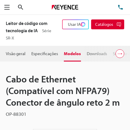
Pesquisa
TE
Menu
Leitor de código com
Usar IA
Catálogos
tecnologia de IA
Série
SR-X
Visão geral
Especificações
Modelos
Downloads
Suporte 
Cabo de Ethernet
(Compatível com NFPA79)
Conector de ângulo reto 2 m
OP-88301