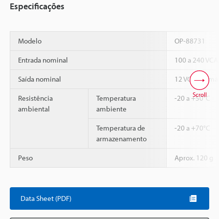
Especificações
Modelo
OP-88731
Entrada nominal
100 a 240 VCA
Saída nominal
12 VCC, no máx
Scroll
Resistência
Temperatura
-20 a +50°C
ambiental
ambiente
Temperatura de
-20 a +70°C
armazenamento
Peso
Aprox. 120 g
Data Sheet (PDF)