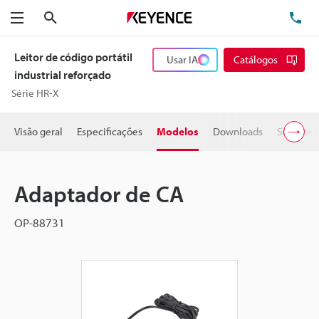
Pesquisa
TE
Menu
Leitor de código portátil
Usar IA
Catálogos
industrial reforçado
Série HR-X
Visão geral
Especificações
Modelos
Downloads
Suporte 
Adaptador de CA
OP-88731