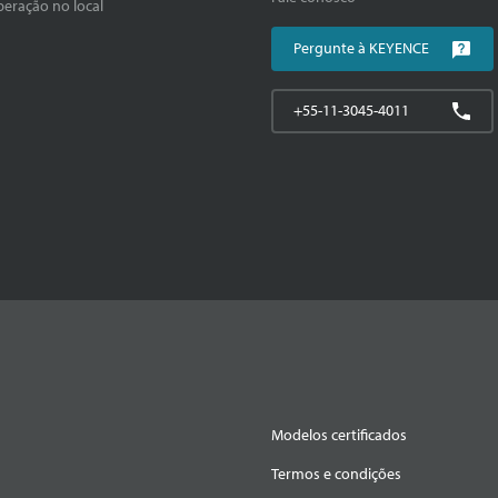
peração no local
Pergunte à KEYENCE
+55-11-3045-4011
Modelos certificados
Termos e condições