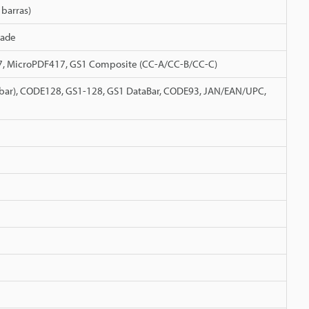
 barras)
dade
17, MicroPDF417, GS1 Composite (CC-A/CC-B/CC-C)
dabar), CODE128, GS1-128, GS1 DataBar, CODE93, JAN/EAN/UPC,