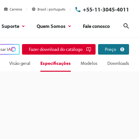
+55-11-3045-4011
Carreira
Brasil
português
Suporte
Quem Somos
Fale conosco
Pesq
sar IA
Fazer download do catálogo
Preço
Visão geral
Especificações
Modelos
Downloads