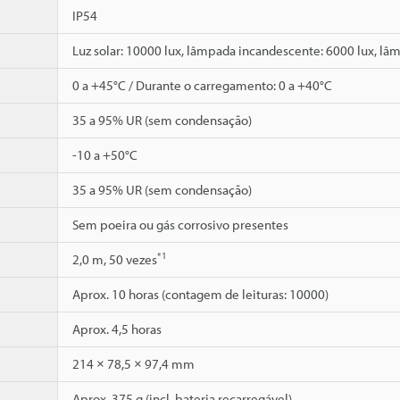
IP54
Luz solar: 10000 lux, lâmpada incandescente: 6000 lux, lâ
0 a +45°C / Durante o carregamento: 0 a +40°C
35 a 95% UR (sem condensação)
-10 a +50°C
35 a 95% UR (sem condensação)
Sem poeira ou gás corrosivo presentes
*1
2,0 m, 50 vezes
Aprox. 10 horas (contagem de leituras: 10000)
Aprox. 4,5 horas
214 × 78,5 × 97,4 mm
Aprox. 375 g (incl. bateria recarregável)