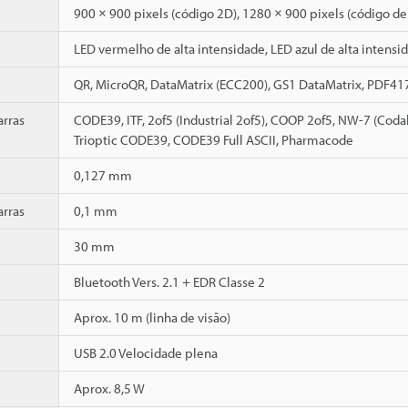
900 × 900 pixels (código 2D), 1280 × 900 pixels (código de
LED vermelho de alta intensidade, LED azul de alta intensi
QR, MicroQR, DataMatrix (ECC200), GS1 DataMatrix, PDF4
arras
CODE39, ITF, 2of5 (Industrial 2of5), COOP 2of5, NW-7 (Co
Trioptic CODE39, CODE39 Full ASCII, Pharmacode
0,127 mm
arras
0,1 mm
30 mm
Bluetooth Vers. 2.1 + EDR Classe 2
Aprox. 10 m (linha de visão)
USB 2.0 Velocidade plena
Aprox. 8,5 W