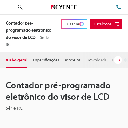
Pesquisa
TE
Menu
Contador pré-
Usar IA
Catálogos
programado eletrônico
do visor de LCD
Série
RC
Visão geral
Especificações
Modelos
Downloads
Preço
Contador pré-programado
eletrônico do visor de LCD
Série RC