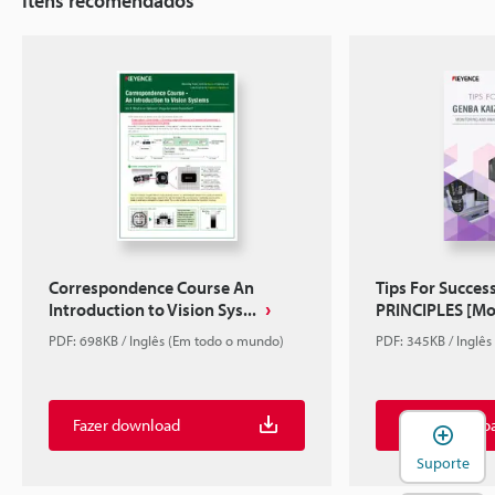
Itens recomendados
Correspondence Course An
Tips For Succe
Introduction to Vision Sys...
PRINCIPLES [Mon
PDF: 698KB / Inglês (Em todo o mundo)
PDF: 345KB / Inglê
Fazer download
Fazer downlo
A
Suporte