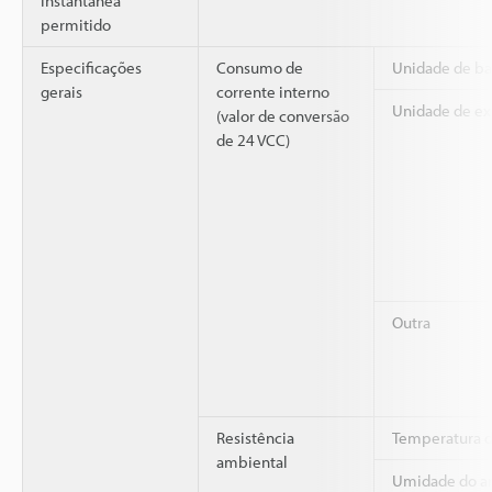
instantânea
permitido
Especificações
Consumo de
Unidade de ba
gerais
corrente interno
Unidade de e
(valor de conversão
de 24 VCC)
Outra
Resistência
Temperatura d
ambiental
Umidade do a