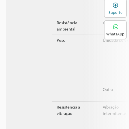
A
Suporte
Resistência
Atmosfera do 
ambiental
WhatsApp
Peso
Unidade de e
Outra
Resistência à
Vibração
vibração
intermitente