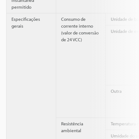
instantânea
permitido
Especificações
Consumo de
Unidade de ba
gerais
corrente interno
Unidade de e
(valor de conversão
de 24 VCC)
Outra
Resistência
Temperatura d
ambiental
Umidade do a