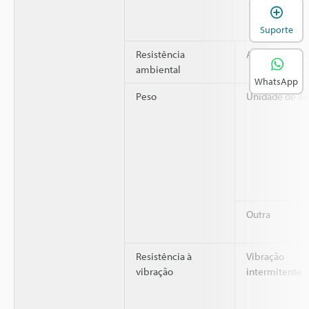
A
Suporte
Resistência
Atmosfera do 
ambiental
WhatsApp
Peso
Unidade de e
Outra
Resistência à
Vibração
vibração
intermitente