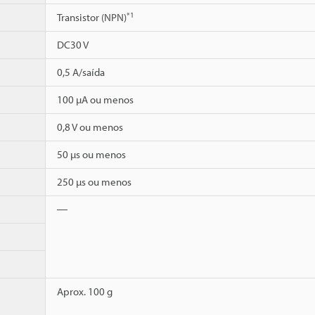
*1
Transistor (NPN)
DC30 V
0,5 A/saída
100 µA ou menos
0,8 V ou menos
50 µs ou menos
250 µs ou menos
―
Aprox. 100 g