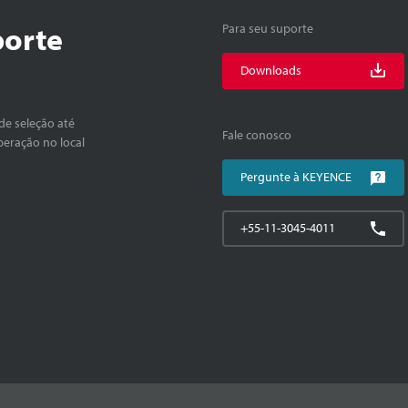
porte
Para seu suporte
Downloads
de seleção até
Fale conosco
peração no local
Pergunte à KEYENCE
+55-11-3045-4011