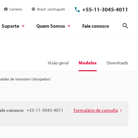
+55-11-3045-4011
Carreira
Brasil
português
Suporte
Quem Somos
Fale conosco
Pesq
Visão geral
Modelos
Downloads
saídas de transistor (dissipador)
ale conosco:
+55-11-3045-4011
Formulário de consulta