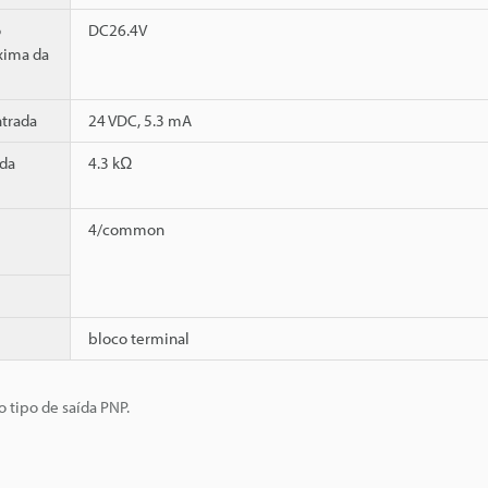
o
DC26.4V
xima da
ntrada
24 VDC, 5.3 mA
da
4.3 kΩ
4/common
bloco terminal
 tipo de saída PNP.