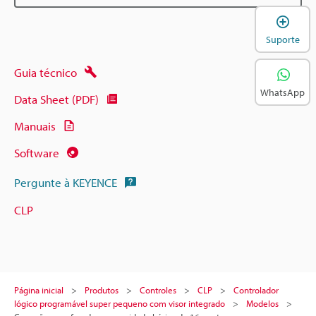
A
Suporte
Guia técnico
WhatsApp
Data Sheet (PDF)
Manuais
Software
Pergunte à KEYENCE
CLP
Página inicial
Produtos
Controles
CLP
Controlador
lógico programável super pequeno com visor integrado
Modelos