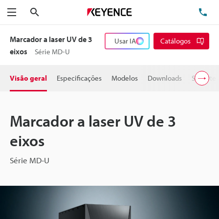
Pesquisa
TE
Menu
Marcador a laser UV de 3
Usar IA
Catálogos
eixos
Série MD-U
Visão geral
Especificações
Modelos
Downloads
Suporte 
Marcador a laser UV de 3
eixos
Série MD-U