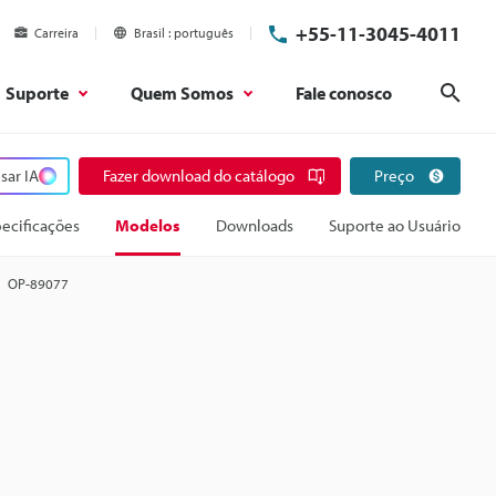
+55-11-3045-4011
Carreira
Brasil
português
Suporte
Quem Somos
Fale conosco
Pesq
sar IA
Fazer download do catálogo
Preço
ecificações
Modelos
Downloads
Suporte ao Usuário
OP-89077