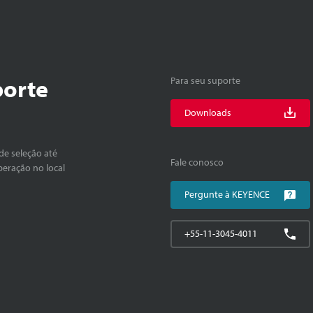
porte
Para seu suporte
Downloads
de seleção até
Fale conosco
peração no local
Pergunte à KEYENCE
+55-11-3045-4011