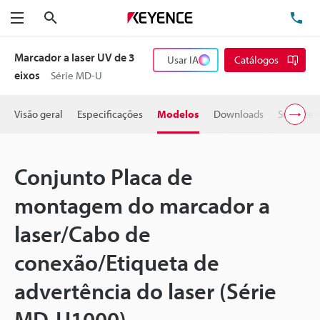
Pesquisa
TE
Menu
Marcador a laser UV de 3
Usar IA
Catálogos
eixos
Série MD-U
Visão geral
Especificações
Modelos
Downloads
Suporte 
Conjunto Placa de
montagem do marcador a
laser/Cabo de
conexão/Etiqueta de
advertência do laser (Série
MD-U1000)