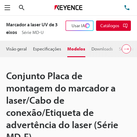
Pesquisa
TE
Menu
Marcador a laser UV de 3
Usar IA
Catálogos
eixos
Série MD-U
Visão geral
Especificações
Modelos
Downloads
Suporte 
Conjunto Placa de
montagem do marcador a
laser/Cabo de
conexão/Etiqueta de
advertência do laser (Série
MD-F)