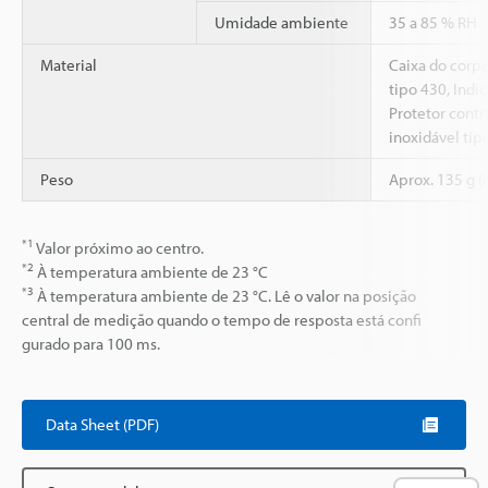
Umidade ambiente
35 a 85 % RH
Material
Caixa do corpo
tipo 430, Indic
Protetor contr
inoxidável tip
Peso
Aprox. 135 g 
*1
Valor próximo ao centro.
*2
À temperatura ambiente de 23 °C
*3
À temperatura ambiente de 23 °C. Lê o valor na posição
central de medição quando o tempo de resposta está confi
gurado para 100 ms.
Data Sheet (PDF)