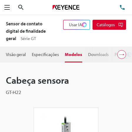
Pesquisa
TE
Menu
Sensor de contato
Usar IA
Catálogos
digital de finalidade
geral
Série GT
Visão geral
Especificações
Modelos
Downloads
Preço
Cabeça sensora
GT-H22