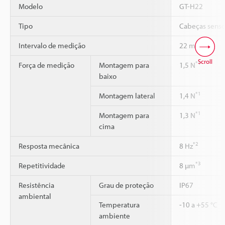
Modelo
GT-H22
Tipo
Cabeças senso
Intervalo de medição
22 mm
Scroll
*1
Força de medição
Montagem para
1,5 N
baixo
*1
Montagem lateral
1,4 N
*1
Montagem para
1,3 N
cima
*2
Resposta mecânica
8 Hz
*3
Repetitividade
8 µm
Resistência
Grau de proteção
IP67
ambiental
Temperatura
-10 a +55 °C
ambiente