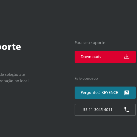
porte
Para seu suporte
Downloads
de seleção até
Fale conosco
peração no local
Pergunte à KEYENCE
+55-11-3045-4011