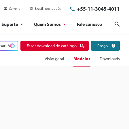
+55-11-3045-4011
Carreira
Brasil
português
Suporte
Quem Somos
Fale conosco
Pesq
sar IA
Fazer download do catálogo
Preço
Visão geral
Modelos
Downloads