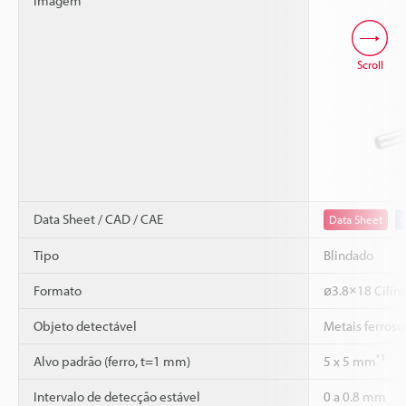
imagem
Scroll
Data Sheet / CAD / CAE
Data Sheet
Tipo
Blindado
Formato
ø3.8×18 Cilínd
Objeto detectável
Metais ferroso
*1
Alvo padrão (ferro, t=1 mm)
5 x 5 mm
Intervalo de detecção estável
0 a 0.8 mm