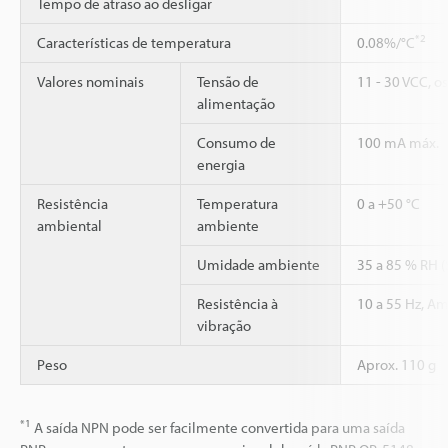
Tempo de atraso ao desligar
*2
Características de temperatura
0.08%/°C
Valores nominais
Tensão de
11 - 30 VCC, o
alimentação
Consumo de
100 mA máx.
energia
Resistência
Temperatura
0 a +50 °C
ambiental
ambiente
Umidade ambiente
35 a 85 % RH 
Resistência à
10 a 55 Hz, Am
vibração
Peso
Aprox. 110 g
*1
A saída NPN pode ser facilmente convertida para uma saída