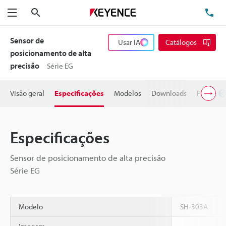
Pesquisa
TE
Menu
Sensor de
Usar IA
Catálogos
posicionamento de alta
precisão
Série EG
Visão geral
Especificações
Modelos
Downloads
Preço
Especificações
Sensor de posicionamento de alta precisão
Série EG
Modelo
SH-303A