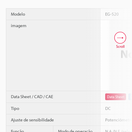
Modelo
EG-520
imagem
Scroll
Data Sheet / CAD / CAE
Data Sheet
Tipo
DC
Ajuste de sensibilidade
Potenciômetro
Função
Modo de operação
N.A./N.F. (sele