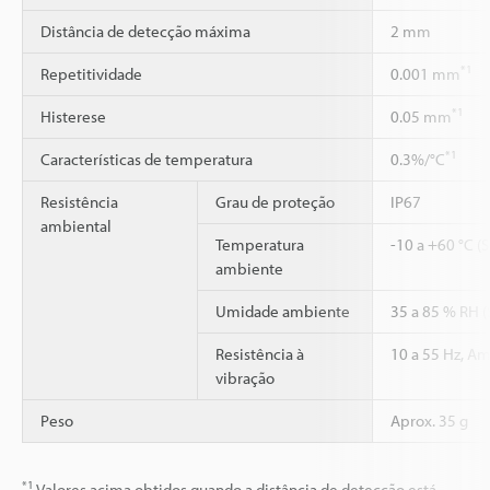
Distância de detecção máxima
2 mm
*1
Repetitividade
0.001 mm
*1
Histerese
0.05 mm
*1
Características de temperatura
0.3%/°C
Resistência
Grau de proteção
IP67
ambiental
Temperatura
-10 a +60 °C (
ambiente
Umidade ambiente
35 a 85 % RH 
Resistência à
10 a 55 Hz, Am
vibração
Peso
Aprox. 35 g
*1
Valores acima obtidos quando a distância de detecção está