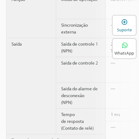
A
Sincronização
―
Suporte
externa
Saída
Saída de controle 1
200 mA máx. (
(NPN)
Tensão residua
WhatsApp
Saída de controle 2
―
Saída do alarme de
―
desconexão
(NPN)
Tempo
1 ms
de resposta
―
(Contato de relé)