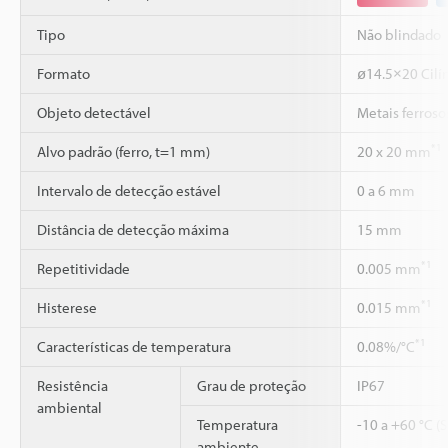
Tipo
Não blindado
Formato
ø14.5×20 Cilí
Objeto detectável
Metais ferroso
*1
Alvo padrão (ferro, t=1 mm)
20 x 20 mm
Intervalo de detecção estável
0 a 6 mm
Distância de detecção máxima
15 mm
*1
Repetitividade
0.005 mm
*1
Histerese
0.015 mm
*1
Características de temperatura
0.08%/°C
Resistência
Grau de proteção
IP67
ambiental
Temperatura
-10 a +60 °C (
ambiente