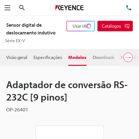
Pesquisa
TE
Menu
Sensor digital de
Usar IA
Catálogos
deslocamento indutivo
Série EX-V
Visão geral
Especificações
Modelos
Downloads
Preço
Adaptador de conversão RS-
232C [9 pinos]
OP-26401