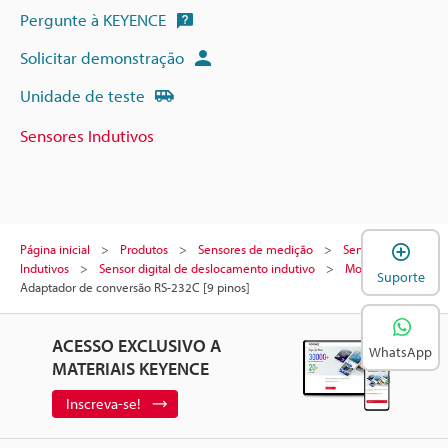
Pergunte à KEYENCE
Solicitar demonstração
Unidade de teste
Sensores Indutivos
A
Página inicial
Produtos
Sensores de medição
Sensores
Indutivos
Sensor digital de deslocamento indutivo
Modelos
Suporte
Adaptador de conversão RS-232C [9 pinos]
ACESSO EXCLUSIVO A
WhatsApp
MATERIAIS KEYENCE
Inscreva-se!