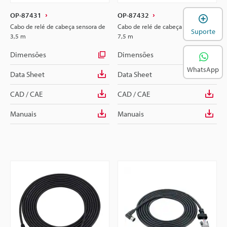
OP-87431
OP-87432
A
Cabo de relé de cabeça sensora de
Cabo de relé de cabeça sensora de
Suporte
3,5 m
7,5 m
Dimensões
Dimensões
WhatsApp
Data Sheet
Data Sheet
CAD / CAE
CAD / CAE
Manuais
Manuais