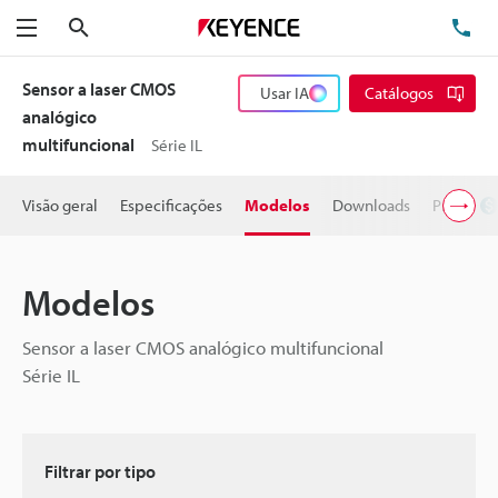
Pesquisa
TE
Menu
Sensor a laser CMOS
Usar IA
Catálogos
analógico
multifuncional
Série IL
Visão geral
Especificações
Modelos
Downloads
Preço
Modelos
Sensor a laser CMOS analógico multifuncional
Série IL
Filtrar por tipo