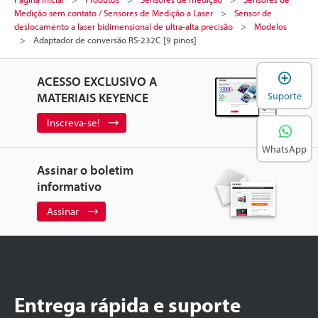
Medição sem contato / Sensores de Medição a Laser
Sensor de
deslocamento a laser bidimensional de ultra-alta precisão
Modelos
Adaptador de conversão RS-232C [9 pinos]
A
ACESSO EXCLUSIVO A
MATERIAIS KEYENCE
Suporte
Inscreva-se!
WhatsApp
Assinar o boletim
informativo
Assinar
Entrega rápida e suporte