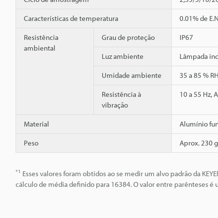
Características de temperatura
0.01% de E.N
Resistência
Grau de proteção
IP67
ambiental
Luz ambiente
Lâmpada inc
Umidade ambiente
35 a 85 % R
Resistência à
10 a 55 Hz, 
vibração
Material
Alumínio fu
Peso
Aprox. 230 g
*1
Esses valores foram obtidos ao se medir um alvo padrão da KEYE
cálculo de média definido para 16384. O valor entre parênteses 