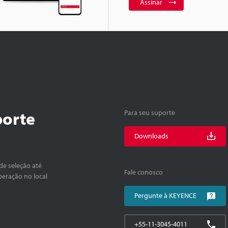
Assinar
porte
Para seu suporte
Downloads
de seleção até
Fale conosco
peração no local
Pergunte à KEYENCE
+55-11-3045-4011