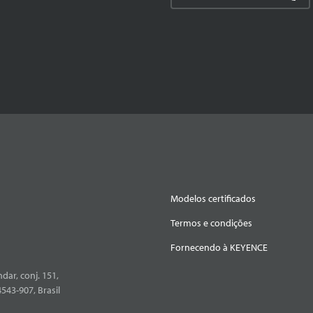
Modelos certificados
Termos e condições
Fornecendo à KEYENCE
dar, conj. 151,
4543-907, Brasil