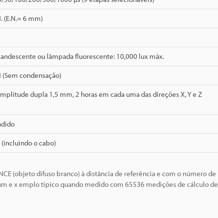
. (E.N.= 6 mm)
andescente ou lâmpada fluorescente: 10,000 lux máx.
H (Sem condensação)
Amplitude dupla 1,5 mm, 2 horas em cada uma das direções X, Y e Z
ndido
 (incluindo o cabo)
NCE (objeto difuso branco) à distância de referência e com o número d
é um e x emplo típico quando medido com 65536 medições de cálculo de