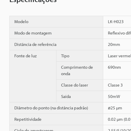
Modelo
LK-H023
Modo de montagem
Reflexivo di
Distância de referência
20mm
Fonte de luz
Tipo
Laser verme
Comprimento de
690nm
onda
Classe do laser
Classe 3
Saída
50mW
Diâmetro do ponto (na distância padrão)
ø25 µm
Repetitividade
0.02 µm (0.
Ciclo de amostragem
2,55/5/10/2