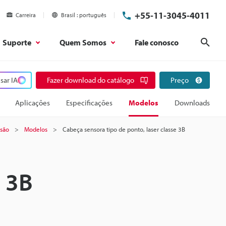
+55-11-3045-4011
Carreira
Brasil
português
Suporte
Quem Somos
Fale conosco
Pesq
sar IA
Fazer download do catálogo
Preço
Aplicações
Especificações
Modelos
Downloads
isão
Modelos
Cabeça sensora tipo de ponto, laser classe 3B
e 3B