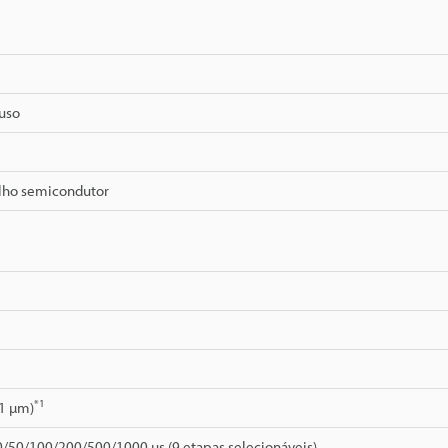
fuso
lho semicondutor
*1
01 µm)
0/50/100/200/500/1000 µs (9 etapas selecionáveis)