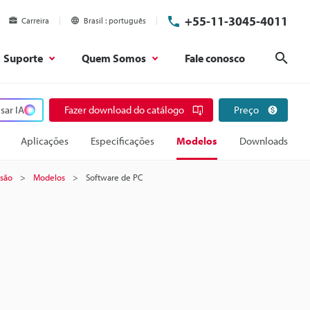
+55-11-3045-4011
Carreira
Brasil
português
Suporte
Quem Somos
Fale conosco
Pesq
sar IA
Fazer download do catálogo
Preço
Aplicações
Especificações
Modelos
Downloads
isão
Modelos
Software de PC