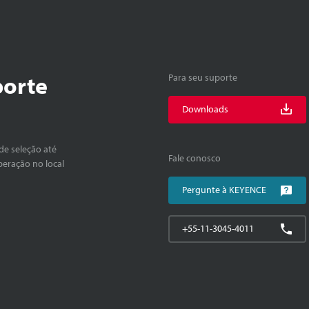
porte
Para seu suporte
Downloads
de seleção até
Fale conosco
peração no local
Pergunte à KEYENCE
+55-11-3045-4011