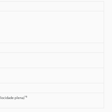
*6
elocidade plena)