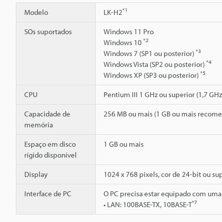
*1
Modelo
LK-H2
SOs suportados
Windows 11 Pro
*2
Windows 10
*3
Windows 7 (SP1 ou posterior)
*4
Windows Vista (SP2 ou posterior)
*5
Windows XP (SP3 ou posterior)
CPU
Pentium III 1 GHz ou superior (1,7 G
Capacidade de
256 MB ou mais (1 GB ou mais recom
memória
Espaço em disco
1 GB ou mais
rígido disponível
Display
1024 x 768 pixels, cor de 24-bit ou su
Interface de PC
O PC precisa estar equipado com uma d
*7
• LAN: 100BASE-TX, 10BASE-T