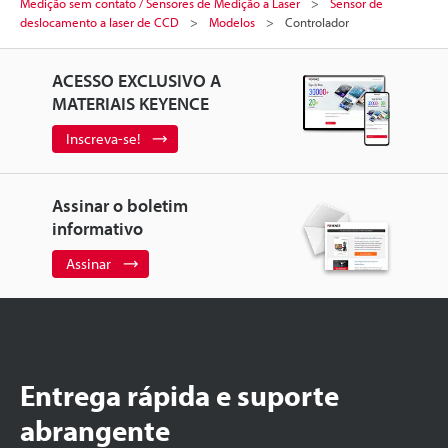
Medição sem contato / Sensores de Medição a Laser
Sensor de
deslocamento a laser de CCD
Modelos
Controlador
ACESSO EXCLUSIVO A
MATERIAIS KEYENCE
Inscreva-se!
Assinar o boletim
informativo
Assinar
Entrega rápida e suporte
abrangente