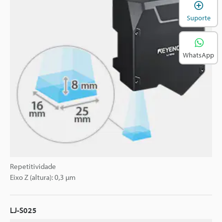
A
Suporte
WhatsApp
Repetitividade
Eixo Z (altura): 0,3 µm
LJ-S025