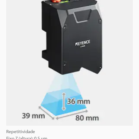
Repetitividade
Eixo Z (altura): 0,5 µm