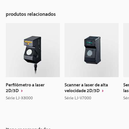
produtos relacionados
Perfilômetro a laser
Scanner a laser de alta
Se
2D/3D
velocidade 2D/3D
las
Série LJ-X8000
Série LJ-V7000
Sé