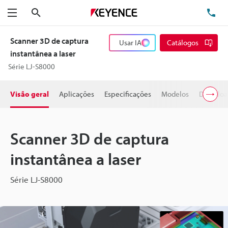
Pesquisa
TE
Menu
Scanner 3D de captura
Usar IA
Catálogos
instantânea a laser
Série LJ-S8000
Visão geral
Aplicações
Especificações
Modelos
Downloa
Scanner 3D de captura
instantânea a laser
Série LJ-S8000