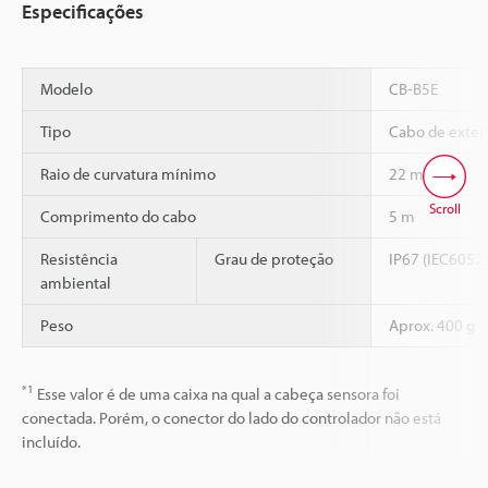
Especificações
Modelo
CB-B5E
Tipo
Cabo de exten
Raio de curvatura mínimo
22 mm
Scroll
Comprimento do cabo
5 m
Resistência
Grau de proteção
IP67 (IEC6052
ambiental
Peso
Aprox. 400 g
*1
Esse valor é de uma caixa na qual a cabeça sensora foi
conectada. Porém, o conector do lado do controlador não está
incluído.