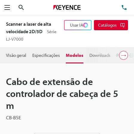
Pesquisa
TE
Menu
Scanner a laser de alta
Usar IA
Catálogos
velocidade 2D/3D
Série
LJ-V7000
Visão geral
Especificações
Modelos
Downloads
Preço
Cabo de extensão de
controlador de cabeça de 5
m
CB-B5E