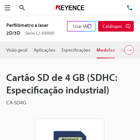
Pesquisa
TE
Menu
Perfilômetro a laser
Usar IA
Catálogos
2D/3D
Série LJ-X8000
Visão geral
Aplicações
Especificações
Modelos
Downloa
Cartão SD de 4 GB (SDHC:
Especificação industrial)
CA-SD4G