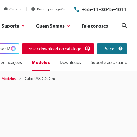
+55-11-3045-4011
Carreira
Brasil
português
Suporte
Quem Somos
Fale conosco
Pesq
sar IA
Fazer download do catálogo
Preço
ecificações
Modelos
Downloads
Suporte ao Usuário
Modelos
Cabo USB 2.0, 2 m