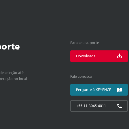
porte
Para seu suporte
Downloads
de seleção até
Fale conosco
peração no local
Pergunte à KEYENCE
+55-11-3045-4011