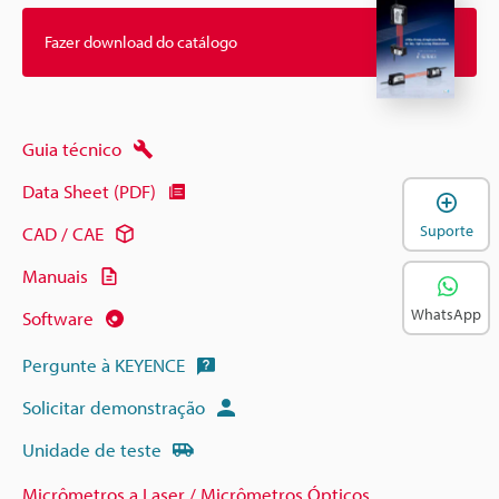
Fazer download do catálogo
Guia técnico
Data Sheet (PDF)
A
Suporte
CAD / CAE
Manuais
WhatsApp
Software
Pergunte à KEYENCE
Solicitar demonstração
Unidade de teste
Micrômetros a Laser / Micrômetros Ópticos