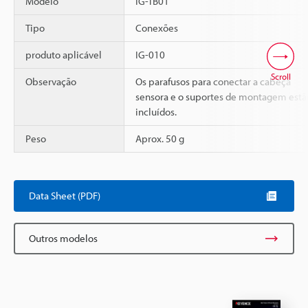
Modelo
IG-TB01
Tipo
Conexões
produto aplicável
IG-010
Scroll
Observação
Os parafusos para conectar a cabeça
sensora e o suportes de montagem estã
incluídos.
Peso
Aprox. 50 g
Data Sheet (PDF)
Outros modelos