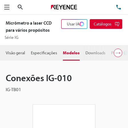
Pesquisa
TE
Menu
Micrômetro a laser CCD
Usar IA
Catálogos
para vários propósitos
Série IG
Visão geral
Especificações
Modelos
Downloads
Preço
Conexões IG-010
IG-TB01