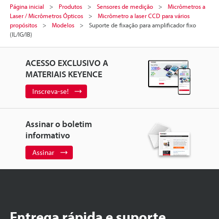
Página inicial
Produtos
Sensores de medição
Micrômetros a
Laser / Micrômetros Ópticos
Micrômetro a laser CCD para vários
propósitos
Modelos
Suporte de fixação para amplificador fixo
(IL/IG/IB)
ACESSO EXCLUSIVO A
MATERIAIS KEYENCE
Inscreva-se!
Assinar o boletim
informativo
Assinar
Entrega rápida e suporte