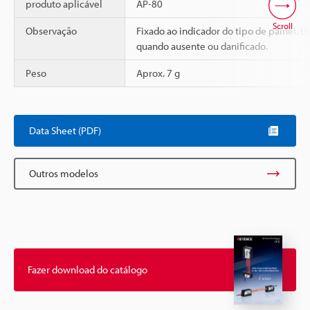
produto aplicável
AP-80
Scroll
Observação
Fixado ao indicador do tipo de painel. U
quando ausente ou danificado.
Peso
Aprox. 7 g
Data Sheet (PDF)
Outros modelos
Fazer download do catálogo