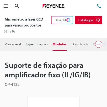
Pesquisa
TE
Menu
Micrômetro a laser CCD
Usar IA
Catálogos
para vários propósitos
Série IG
Visão geral
Especificações
Modelos
Downloads
Preço
Suporte de fixação para
amplificador fixo (IL/IG/IB)
OP-4122