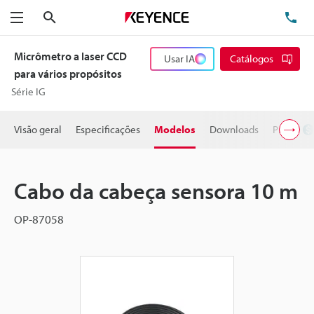
Pesquisa
TE
Menu
Micrômetro a laser CCD
Usar IA
Catálogos
para vários propósitos
Série IG
Visão geral
Especificações
Modelos
Downloads
Preço
Cabo da cabeça sensora 10 m
OP-87058