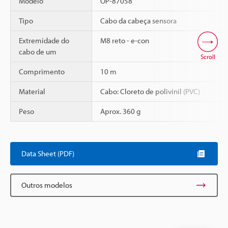
Modelo
OP-87058
Tipo
Cabo da cabeça sensora
Extremidade do
M8 reto - e-con
cabo de um
Scroll
Comprimento
10 m
Material
Cabo: Cloreto de polivinil (PVC)
Peso
Aprox. 360 g
Data Sheet (PDF)
Outros modelos