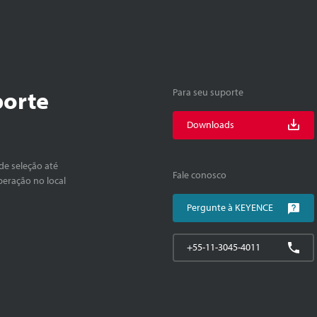
porte
Para seu suporte
Downloads
de seleção até
Fale conosco
peração no local
Pergunte à KEYENCE
+55-11-3045-4011