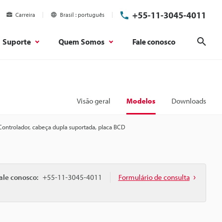
+55-11-3045-4011
Carreira
Brasil
português
Suporte
Quem Somos
Fale conosco
Pesq
Visão geral
Modelos
Downloads
Controlador, cabeça dupla suportada, placa BCD
ale conosco:
+55-11-3045-4011
Formulário de consulta