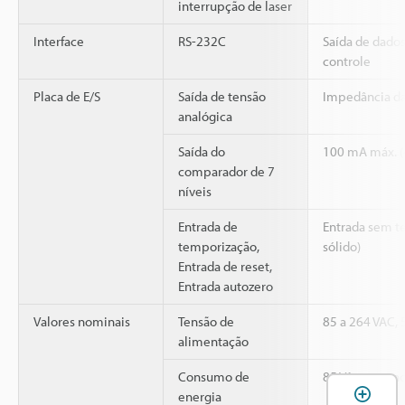
interrupção de laser
Interface
RS-232C
Saída de dados
controle
Placa de E/S
Saída de tensão
Impedância da
analógica
Saída do
100 mA máx. (
comparador de 7
níveis
Entrada de
Entrada sem t
temporização,
sólido)
Entrada de reset,
Entrada autozero
Valores nominais
Tensão de
85 a 264 VAC, 
alimentação
Consumo de
85 VA ou men
A
energia