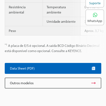
Suporte
Resistência
Temperatura
0 a +40 °C
ambiental
ambiente
WhatsApp
Umidade ambiente
35 a 85 % RH 
Peso
Aprox. 3,7 kg
*1
A placa de E/S é opcional. A saída BCD Código Binário Decimal
está disponível como opcional. Consulte a KEYENCE.
Data Sheet (PDF)
Outros modelos