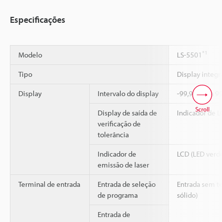
Especificações
*1
Modelo
LS-5501
Tipo
Display integ
Display
Intervalo do display
-99,99995 a 
Scroll
Display de saída de
Indicador de L
verificação de
tolerância
Indicador de
LCD (LED verde
emissão de laser
Terminal de entrada
Entrada de seleção
Entrada sem t
de programa
sólido)
Entrada de