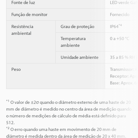
Fonte de luz
LED verde Ga
Função de monitor
Fornecido
*4
Resistência
Grau de proteção
IP64
ambiental
Temperatura
0 a +50 °C
ambiente
Umidade ambiente
35 a 85 % RH 
Peso
Transmissor: A
Receptor: Apro
Base: Aprox. 6
*1
O valor de ±2σ quando o diâmetro externo de uma haste de 20
mm de diâmetro é medido no centro da área de medição quando
o número de medições de cálculo de média está definido para
512.
*2
O erro quando uma haste em movimento de 20 mm de
diâmetro é medida dentro da área de medição de 20 x 40 mm.