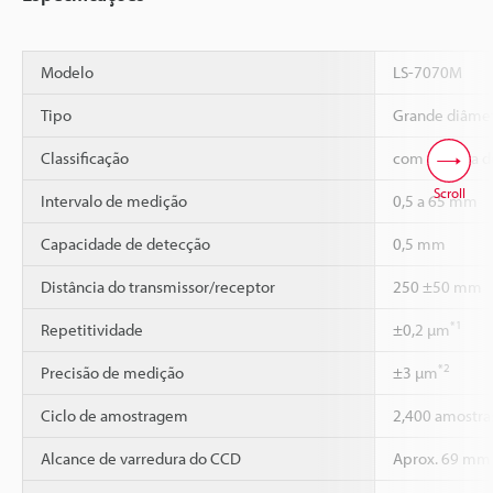
Modelo
LS-7070M
Tipo
Grande diâme
Classificação
com câmera d
Scroll
Intervalo de medição
0,5 a 65 mm
Capacidade de detecção
0,5 mm
Distância do transmissor/receptor
250 ±50 mm
*1
Repetitividade
±0,2 µm
*2
Precisão de medição
±3 µm
Ciclo de amostragem
2,400 amostra
Alcance de varredura do CCD
Aprox. 69 mm