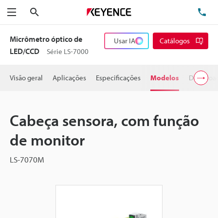
Pesquisa
TE
Menu
Micrômetro óptico de
Usar IA
Catálogos
LED/CCD
Série LS-7000
Visão geral
Aplicações
Especificações
Modelos
Downloa
Cabeça sensora, com função
de monitor
LS-7070M