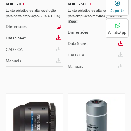
A
VHX-E20
VHX-E2500
Lente objetiva de alta resolução
Lente objetiva de alta resolução
Suporte
para baixa ampliação (20× a 100×)
para ampliação máxima (2500× até
6000×)
Dimensões
Dimensões
WhatsApp
Data Sheet
Data Sheet
CAD / CAE
CAD / CAE
Manuais
Manuais