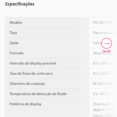
Especificações
Modelo
FD-MZ10AT
Tipo
Para tubulação
Saída
Saída NPN
Scroll
Formato
Amplificador 
Intervalo do display possível
0.5 a 30 L/min
*2
Taxa de fluxo de corte zero
0.5 L/min
Diâmetro de conexão
Rc3/8 (10A)
Temperatura da detecção de fluido
0 a +85°C (sem
Potência do display
Display de dua
dígitos, 7 seg
cores), indica