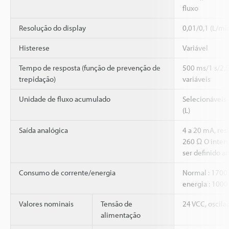
fluxo
Resolução do display
0,01/0,1 (L/mi
Histerese
Variável
Tempo de resposta (função de prevenção de
500 ms/1 s/2,5
trepidação)
variáveis
Unidade de fluxo acumulado
Selecionáveis e
(L)
Saída analógica
4 a 20 mA, res
260 Ω O interv
ser definido a
Consumo de corrente/energia
Normal : 1700
energia : 100
Valores nominais
Tensão de
24 VCC, oscila
alimentação