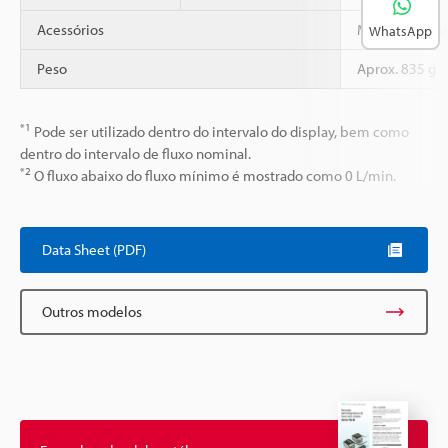
Acessórios
Manual de Ins
WhatsApp
Peso
Aprox. 835 g
*1
Pode ser utilizado dentro do intervalo do display, bem como
dentro do intervalo de fluxo nominal.
*2
O fluxo abaixo do fluxo mínimo é mostrado como 0 L/min.
Data Sheet (PDF)
Outros modelos