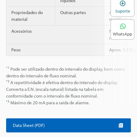
líquidos
A
Suporte
Propriedades do
Outras partes
Áreas plásticas
material
metálicas da c
Acessórios
Manual de Inst
WhatsApp
m)
Peso
Aprox. 1,130 g
*1
Pode ser utilizado dentro do intervalo do display, bem como
dentro do intervalo de fluxo nominal.
*2
A repetitividade é efetiva dentro do intervalo do display.
Converta a E.N. (escala natural) listada na tabela em
conformidade com o intervalo de fluxo nominal.
*3
Máximo de 20 mA para a saída de alarme.
Data Sheet (PDF)