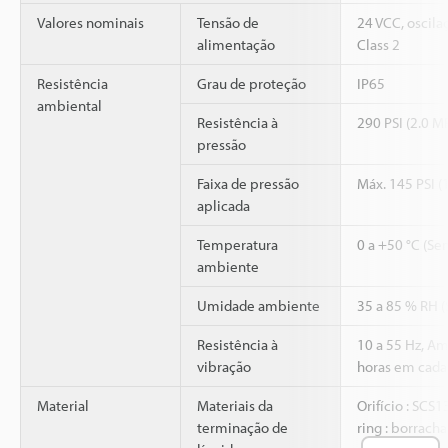
Valores nominais
Tensão de
24 VCC, oscila
alimentação
Class 2
Resistência
Grau de proteção
IP65
ambiental
Resistência à
290 PSI (2.0 M
pressão
Faixa de pressão
Máx. 145 PSI (
aplicada
Temperatura
0 a +50 °C (Se
ambiente
Umidade ambiente
35 a 85 % RH 
Resistência à
10 a 55 Hz, A
vibração
horas em cada 
Material
Materiais da
Orifício : SCS1
terminação de
ring : borracha