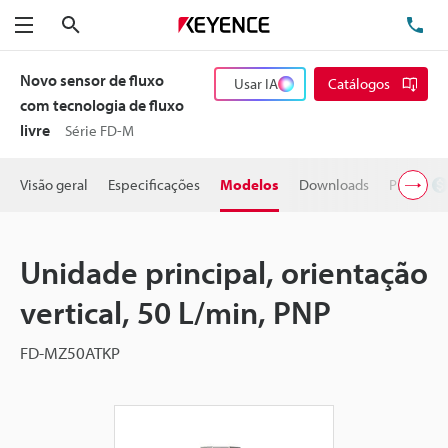
Pesquisa
TE
Menu
Novo sensor de fluxo
Usar IA
Catálogos
com tecnologia de fluxo
livre
Série FD-M
Visão geral
Especificações
Modelos
Downloads
Preço
Unidade principal, orientação
vertical, 50 L/min, PNP
FD-MZ50ATKP