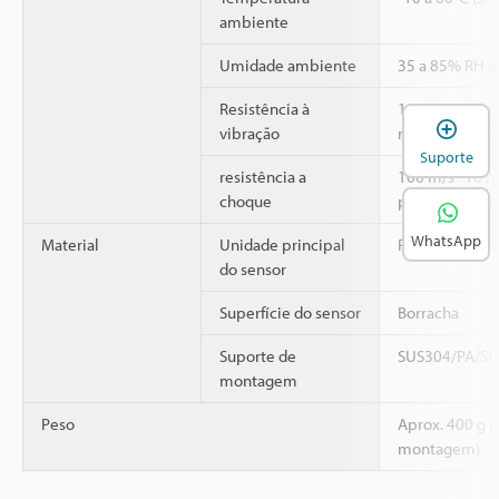
ambiente
Umidade ambiente
35 a 85% RH (
Resistência à
10 a 55 Hz, a
A
vibração
mm, eixos XYZ 
Suporte
2
resistência a
100 m/s
16 ms
choque
para cada eixo
WhatsApp
Material
Unidade principal
PPS/PES/PBT/
do sensor
Superfície do sensor
Borracha
Suporte de
SUS304/PA/S
montagem
Peso
Aprox. 400 g (
montagem)