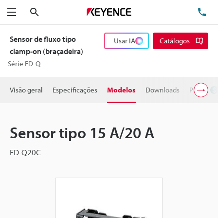
Pesquisa
TE
Menu
Sensor de fluxo tipo
Usar IA
Catálogos
clamp-on (braçadeira)
Série FD-Q
Visão geral
Especificações
Modelos
Downloads
Preço
Sensor tipo 15 A/20 A
FD-Q20C