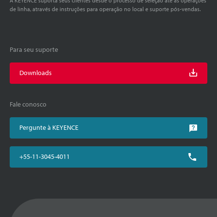
A KEYENCE suporta seus clientes desde o processo de seleção até as operações
de linha, através de instruções para operação no local e suporte pós-vendas.
Para seu suporte
Downloads
Fale conosco
Pergunte à KEYENCE
+55-11-3045-4011