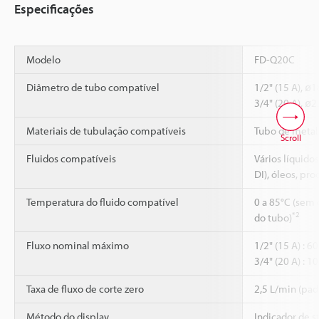
Especificações
Modelo
FD-Q20C
Diâmetro de tubo compatível
1/2" (15 A), ø
3/4" (20 A), ø
Materiais de tubulação compatíveis
Tubo de metal
Scroll
Fluidos compatíveis
Vários líquidos
DI), óleos, pro
Temperatura do fluido compatível
0 a 85°C (sem
*2
do tubo)
Fluxo nominal máximo
1/2" (15 A) : 6
3/4" (20 A) : 1
Taxa de fluxo de corte zero
2,5 L/min (pad
Método do display
Indicador de st