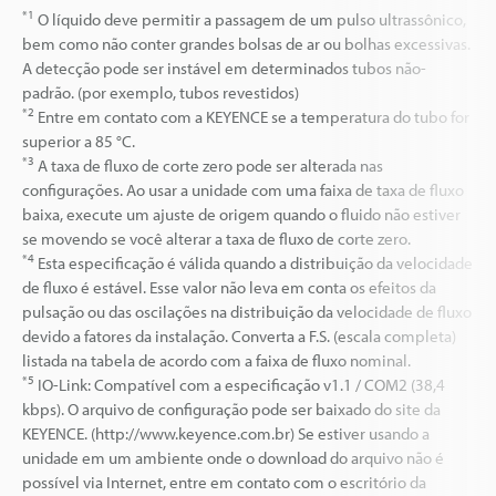
*1
O líquido deve permitir a passagem de um pulso ultrassônico,
bem como não conter grandes bolsas de ar ou bolhas excessivas.
A detecção pode ser instável em determinados tubos não-
padrão. (por exemplo, tubos revestidos)
*2
Entre em contato com a KEYENCE se a temperatura do tubo for
superior a 85 °C.
*3
A taxa de fluxo de corte zero pode ser alterada nas
configurações. Ao usar a unidade com uma faixa de taxa de fluxo
baixa, execute um ajuste de origem quando o fluido não estiver
se movendo se você alterar a taxa de fluxo de corte zero.
*4
Esta especificação é válida quando a distribuição da velocidade
de fluxo é estável. Esse valor não leva em conta os efeitos da
pulsação ou das oscilações na distribuição da velocidade de fluxo
devido a fatores da instalação. Converta a F.S. (escala completa)
listada na tabela de acordo com a faixa de fluxo nominal.
*5
IO-Link: Compatível com a especificação v1.1 / COM2 (38,4
kbps). O arquivo de configuração pode ser baixado do site da
KEYENCE. (http://www.keyence.com.br) Se estiver usando a
unidade em um ambiente onde o download do arquivo não é
possível via Internet, entre em contato com o escritório da