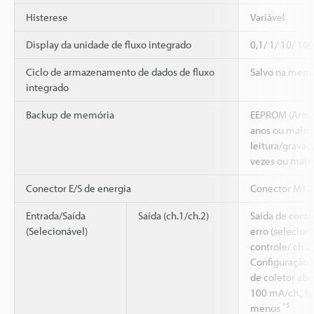
Histerese
Variável
Display da unidade de fluxo integrado
0,1/ 1/ 10/ 100
Ciclo de armazenamento de dados de fluxo
Salvo na memó
integrado
Backup de memória
EEPROM (Arma
anos ou mais; 
leitura/gravaç
vezes ou mais)
Conector E/S de energia
Conector M12 
Entrada/Saída
Saída (ch.1/ch.2)
Saída de contr
(Selecionável)
erro (selecioná
controle/ ch.2
Configuração 
de coletor ab
100 mA/ch., te
*5
menos