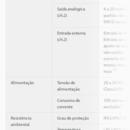
Saída analógica
4 a 20 mA/0 a 
(ch.2)
padrão: não us
500 Ω ou men
Entrada externa
Entrada de RES
(ch.2)
Entrada zero d
ajuste de orig
não usado),
corrente de cu
menos, tempo 
*5
mais
Alimentação
Tensão de
20 a 30 VCC, o
alimentação
Class2/LPS
Consumo de
100 mA ou men
*6
corrente
excluída)
Resistência
Grau de proteção
IP65/IP67 (IE
ambiental
Temperatura
-10 a 60°C (se