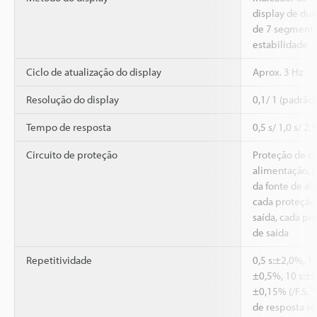
display de dua
de 7 segmentos
estabilidade
Ciclo de atualização do display
Aprox. 3 Hz
Resolução do display
0,1/ 1 (padrão:
Tempo de resposta
0,5 s/ 1,0 s/ 2,5
Circuito de proteção
Proteção de co
alimentação, 
da fonte de al
cada proteção 
saída, cada pr
de saída
Repetitividade
0,5 s:±2,0%, 1 
±0,5%, 10 s:±0
*4
±0,15% (/F.S.
de resposta se