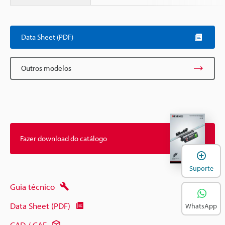
Data Sheet (PDF)
Outros modelos
Fazer download do catálogo
A
Suporte
Guia técnico
Data Sheet (PDF)
WhatsApp
CAD / CAE