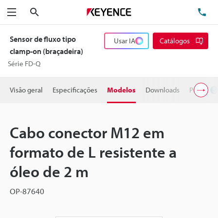
Pesquisa
TE
Menu
Sensor de fluxo tipo
Usar IA
Catálogos
clamp-on (braçadeira)
Série FD-Q
Visão geral
Especificações
Modelos
Downloads
Preço
Cabo conector M12 em
formato de L resistente a
óleo de 2 m
OP-87640