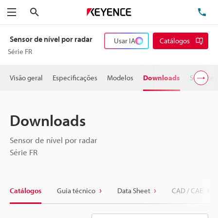
Pesquisa
TE
Menu
Sensor de nível por radar
Usar IA
Catálogos
Série FR
Visão geral
Especificações
Modelos
Downloads
Suporte 
Downloads
Sensor de nível por radar
Série FR
Catálogos
Guia técnico
Data Sheet
CAD / CAE