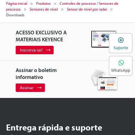
Página inicial
Produtos
Controles de processo / Sensores de
processo
Sensores de nível
Sensor de nível por radar
Downloads
ACESSO EXCLUSIVO A
A
MATERIAIS KEYENCE
Suporte
Inscreva-se!
Assinar o boletim
WhatsApp
informativo
Assinar
Entrega rápida e suporte