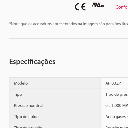
Confo
*Note que os acessórios apresentados na imagem são para fins ilus
Especificações
Modelo
AP-33ZP
Tipo
Tipo de pres
Pressão nominal
0 a 1.000 M
Tipo de fluido
Ar ou gases 
Tipo de pressão
Pressão man