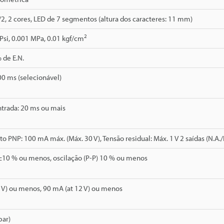
1/2, 2 cores, LED de 7 segmentos (altura dos caracteres: 11 mm)
2
 Psi, 0.001 MPa, 0.01 kgf/cm
 de E.N.
0 ms (selecionável)
trada: 20 ms ou mais
to PNP: 100 mA máx. (Máx. 30 V), Tensão residual: Máx. 1 V 2 saídas (N.A./
±10 % ou menos, oscilação (P-P) 10 % ou menos
 V) ou menos, 90 mA (at 12 V) ou menos
bar)