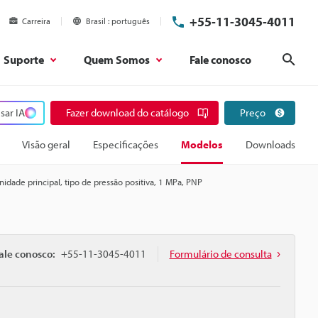
+55-11-3045-4011
Carreira
Brasil
português
Suporte
Quem Somos
Fale conosco
Pesq
sar IA
Fazer download do catálogo
Preço
Visão geral
Especificações
Modelos
Downloads
nidade principal, tipo de pressão positiva, 1 MPa, PNP
ale conosco:
+55-11-3045-4011
Formulário de consulta