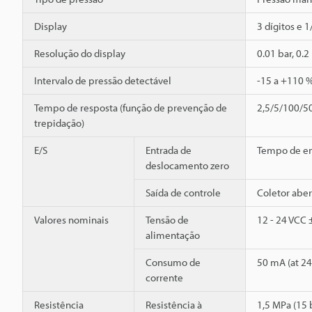
Display
3 dígitos e 
Resolução do display
0.01 bar, 0.2
Intervalo de pressão detectável
-15 a +110 %
Tempo de resposta (função de prevenção de
2,5/5/100/50
trepidação)
E/S
Entrada de
Tempo de en
deslocamento zero
Saída de controle
Coletor aber
Valores nominais
Tensão de
12 - 24 VCC 
alimentação
Consumo de
50 mA (at 24
corrente
Resistência
Resistência à
1,5 MPa (15 