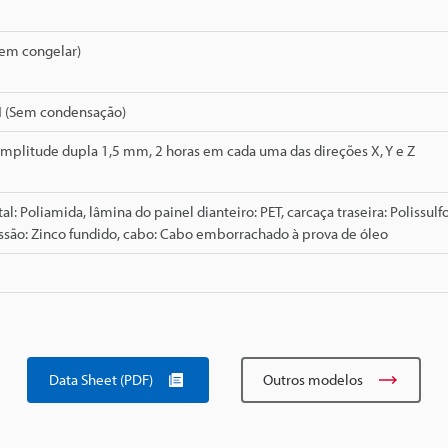
Sem congelar)
H (Sem condensação)
Amplitude dupla 1,5 mm, 2 horas em cada uma das direções X, Y e Z
al: Poliamida, lâmina do painel dianteiro: PET, carcaça traseira: Polissulf
ssão: Zinco fundido, cabo: Cabo emborrachado à prova de óleo
Data Sheet (PDF)
Outros modelos