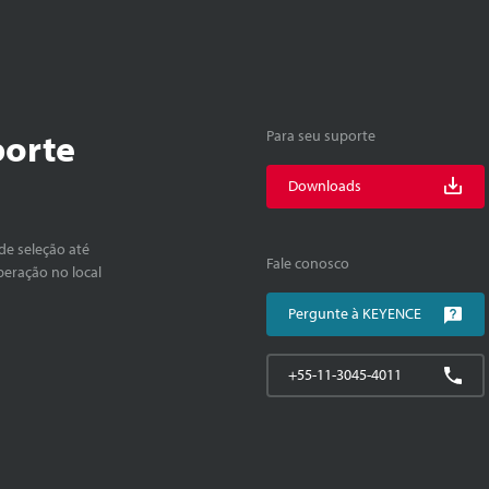
porte
Para seu suporte
Downloads
de seleção até
Fale conosco
peração no local
Pergunte à KEYENCE
+55-11-3045-4011