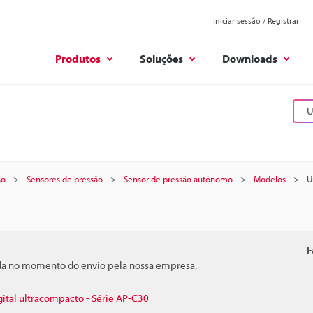
Iniciar sessão / Registrar
Produtos
Soluções
Downloads
U
so
Sensores de pressão
Sensor de pressão autônomo
Modelos
U
F
ida no momento do envio pela nossa empresa.
gital ultracompacto - Série AP-C30