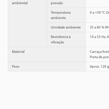
ambiental
pressão
Temperatura
0 a +50 °C (
ambiente
Umidade ambiente
35 a 85 % R
Resistência à
10 a 55 Hz, 
vibração
Material
Carcaça front
Porta de pre
Peso
Aprox. 120 g