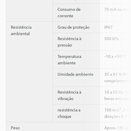
Consumo de
75 mA ou men
corrente
Resistência
Grau de proteção
IP67
ambiental
Resistência à
500 kPa
pressão
Temperatura
-10 a +50 °C
ambiente
Umidade ambiente
35 a 85 % RH 
congelamento
Resistência à
10 a 55 Hz, A
vibração
horas em cada 
2
resistência a
100 m/s
, 3 v
choque
direções X, Y e
Peso
Aprox. 185 g