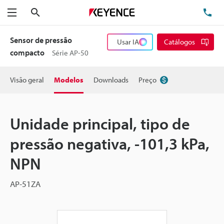
Pesquisa
TE
Menu
Sensor de pressão
Usar IA
Catálogos
compacto
Série AP-50
Visão geral
Modelos
Downloads
Preço
Unidade principal, tipo de
pressão negativa, -101,3 kPa,
NPN
AP-51ZA