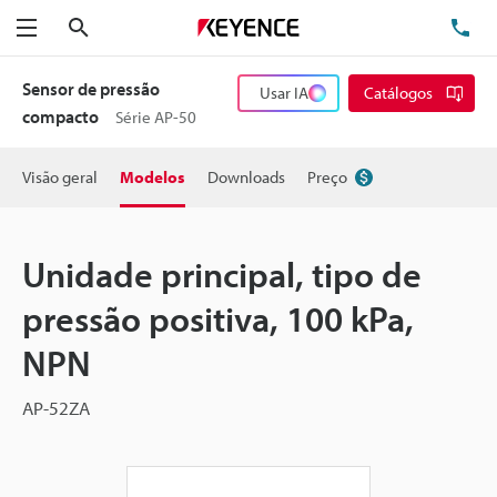
Pesquisa
TE
Menu
Sensor de pressão
Usar IA
Catálogos
compacto
Série AP-50
Visão geral
Modelos
Downloads
Preço
Unidade principal, tipo de
pressão positiva, 100 kPa,
NPN
AP-52ZA