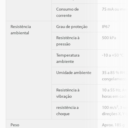
Consumo de
75 mA ou men
corrente
Resistência
Grau de proteção
IP67
ambiental
Resistência à
500 kPa
pressão
Temperatura
-10 a +50 °C
ambiente
Umidade ambiente
35 a 85 % RH 
congelamento
Resistência à
10 a 55 Hz, A
vibração
horas em cada 
2
resistência a
100 m/s
, 3 v
choque
direções X, Y e
Peso
Aprox. 185 g