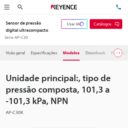
Pesquisa
TE
Menu
Sensor de pressão
Usar IA
Catálogos
digital ultracompacto
Série AP-C30
Visão geral
Especificações
Modelos
Downloads
Preço
Unidade principal:, tipo de
pressão composta, 101,3 a
-101,3 kPa, NPN
AP-C30K