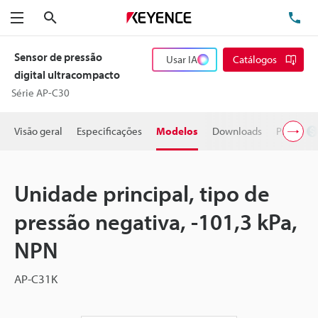
Pesquisa
TE
Menu
Sensor de pressão
Usar IA
Catálogos
digital ultracompacto
Série AP-C30
Visão geral
Especificações
Modelos
Downloads
Preço
Unidade principal, tipo de
pressão negativa, -101,3 kPa,
NPN
AP-C31K