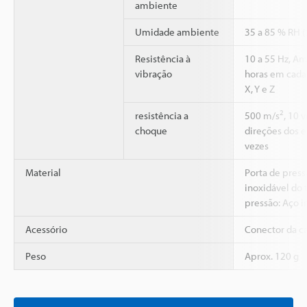
ambiente
Umidade ambiente
35 a 85 % RH 
Resistência à
10 a 55 Hz, A
vibração
horas em cada
X, Y e Z
2
resistência a
500 m/s
, 10 
choque
direções dos ei
vezes
Material
Porta de press
inoxidável do 
pressão: Aço i
Acessório
Conector da c
Peso
Aprox. 120 g