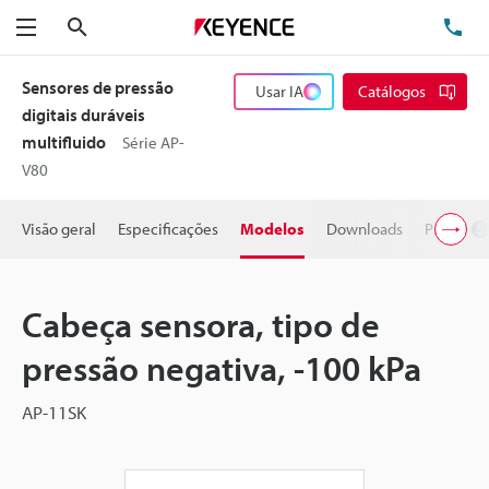
Pesquisa
TE
Menu
Sensores de pressão
Usar IA
Catálogos
digitais duráveis
multifluido
Série AP-
V80
Visão geral
Especificações
Modelos
Downloads
Preço
Cabeça sensora, tipo de
pressão negativa, -100 kPa
AP-11SK