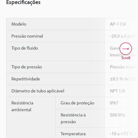
Especificações
Modelo
AP-11SK
Pressão nominal
-29,9 a 0 pol.
Tipo de fluido
Gases e líqui
inoxidável dos
Scroll
Tipo de pressão
Pressão mano
Repetitividade
±0.5 % de E.N.
Diâmetro de tubo aplicável
NPT 1/8
Resistência
Grau de proteção
IP67
ambiental
Resistência à
500 kPa
pressão
Temperatura
-10 a +70 °C (