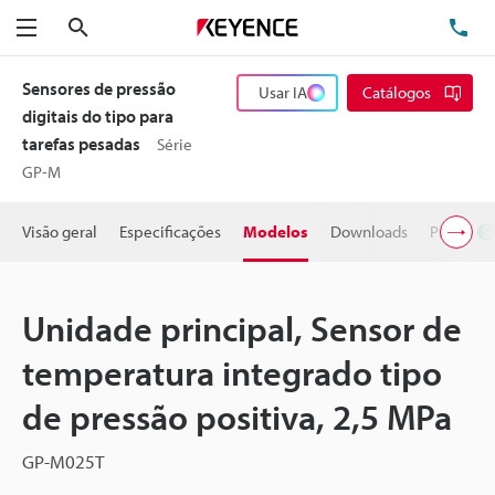
Pesquisa
TE
Menu
Sensores de pressão
Usar IA
Catálogos
digitais do tipo para
tarefas pesadas
Série
GP-M
Visão geral
Especificações
Modelos
Downloads
Preço
Unidade principal, Sensor de
temperatura integrado tipo
de pressão positiva, 2,5 MPa
GP-M025T