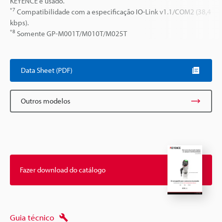
KEYENCE é usado.
*7
Compatibilidade com a especificação IO-Link v1.1/COM2 (38,4
kbps).
*8
Somente GP-M001T/M010T/M025T
Data Sheet (PDF)
Outros modelos
Fazer download do catálogo
Guia técnico