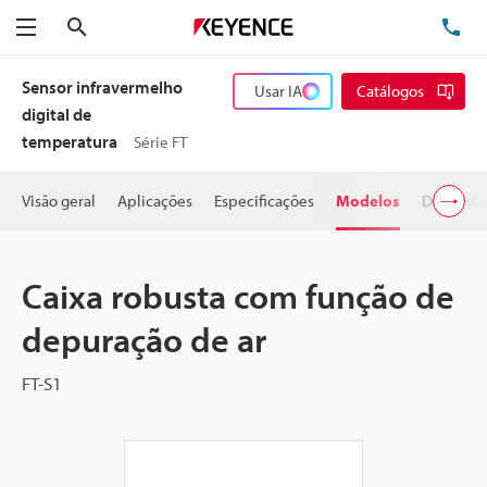
Pesquisa
TE
Menu
Sensor infravermelho
Usar IA
Catálogos
digital de
temperatura
Série FT
Visão geral
Aplicações
Especificações
Modelos
Downloa
Caixa robusta com função de
depuração de ar
FT-S1