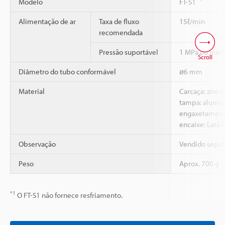
Modelo
FT-S1
Alimentação de ar
Taxa de fluxo
15ℓ/min
recomendada
Pressão suportável
1 MPa ou meno
Scroll
Diâmetro do tubo conformável
ø6 mm
Material
Carcaça: zinco,
tampa: alumín
engaxetamento
encaixe: Latã
Observação
Vendido sepa
Peso
Aprox. 700 g
*1
O FT-S1 não fornece resfriamento.