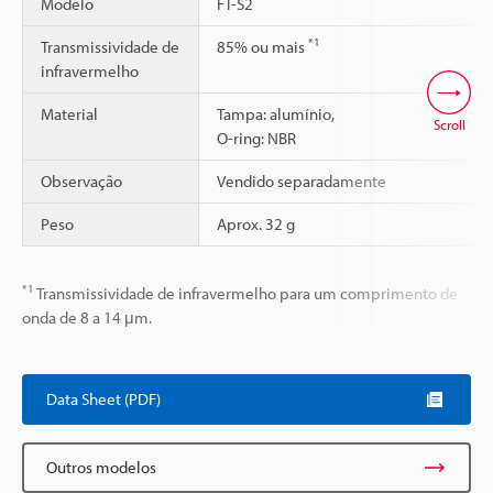
Modelo
FT-S2
*1
Transmissividade de
85% ou mais
infravermelho
Material
Tampa: alumínio,
Scroll
O-ring: NBR
Observação
Vendido separadamente
Peso
Aprox. 32 g
*1
Transmissividade de infravermelho para um comprimento de
onda de 8 a 14 μm.
Data Sheet (PDF)
Outros modelos