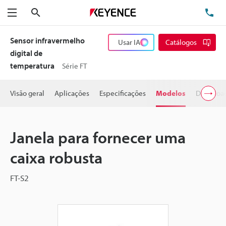
Pesquisa
TE
Menu
Sensor infravermelho
Usar IA
Catálogos
digital de
temperatura
Série FT
Visão geral
Aplicações
Especificações
Modelos
Downloa
Janela para fornecer uma
caixa robusta
FT-S2